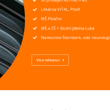
Lékárna VITAL, Plzeň
MŠ Písařov
MŠ a ZŠ + školní jídelna Luká
Nemocnice Šternberk, odd. neurolog
Více referencí