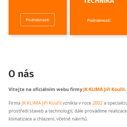
TECHNIKA
Podrobnosti
Podrobnosti
O nás
Vítejte na oficiálním webu firmy
JK KLIMA Jiří Kouřil
.
Firma
JK KLIMA Jiří Kouřil
vznikla v roce
2002
a specializ
prostředí staveb a technologií, dále provádíme realizace
klimatizace a chlazení, včetně návrhů.