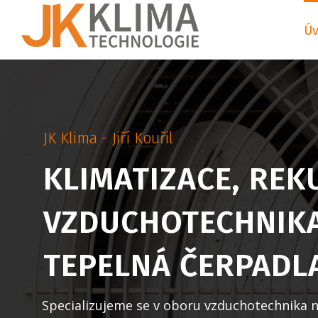
Skip
to
Ú
content
JK Klima - Jiří Kouřil
KLIMATIZACE, REK
VZDUCHOTECHNIKA
TEPELNÁ ČERPADL
Specializujeme se v oboru vzduchotechnika 