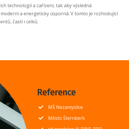
h technologií a zařízení, tak aby výsledná
moderní a energeticky úsporná. V tomto je rozhodující
tů, častí i celků.
Reference
MŠ Nezamyslice
Město Šternberk
síť prodejen ALPINE-PRO