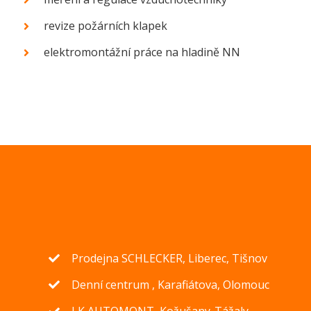
revize požárních klapek
elektromontážní práce na hladině NN
Prodejna SCHLECKER, Liberec, Tišnov
Denní centrum , Karafiátova, Olomouc
LK AUTOMONT, Kožušany-Tážaly