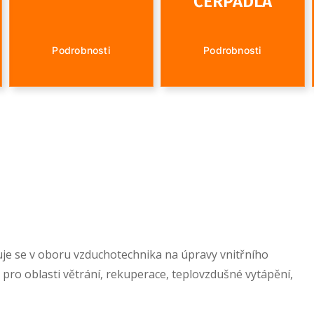
ČERPADLA
Podrobnosti
Podrobnosti
uje se v oboru vzduchotechnika na úpravy vnitřního
 pro oblasti větrání, rekuperace, teplovzdušné vytápění,