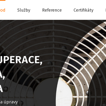
vod
Služby
Reference
Certifikáty
UPERACE,
,
A
na úpravy