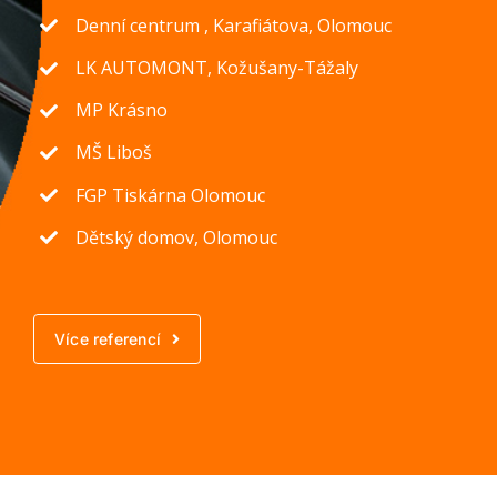
Denní centrum , Karafiátova, Olomouc
LK AUTOMONT, Kožušany-Tážaly
MP Krásno
MŠ Liboš
FGP Tiskárna Olomouc
Dětský domov, Olomouc
Více referencí