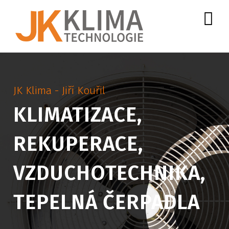
Skip
to
content
JK Klima - Jiří Kouřil
KLIMATIZACE,
REKUPERACE,
VZDUCHOTECHNIKA,
TEPELNÁ ČERPADLA