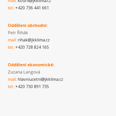
mail:
kouril@jkklima.cz
tel.:
+420 736 441 661
Oddělení obchodní:
Petr Řihák
mail:
rihak@jkklima.cz
tel.:
+420 728 824 165
Oddělení ekonomické:
Zuzana Langová
mail:
hlavniucetni@jkklima.cz
tel.:
+420 730 891 735